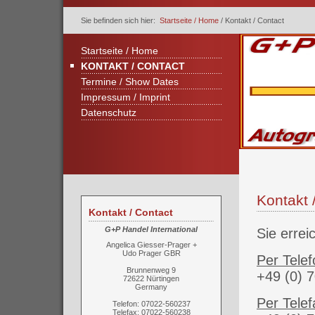
Sie befinden sich hier:
Startseite / Home
/
Kontakt / Contact
Startseite / Home
KONTAKT / CONTACT
Termine / Show Dates
Impressum / Imprint
Datenschutz
Kontakt 
Kontakt / Contact
G+P Handel International
Sie errei
Angelica Giesser-Prager +
Udo Prager GBR
Per Telef
Brunnenweg 9
+49 (0) 
72622 Nürtingen
Germany
Per Telef
Telefon: 07022-560237
Telefax: 07022-560238