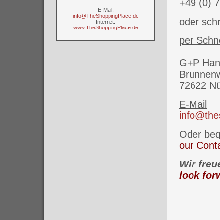
+49 (0) 
E-Mail:
info@TheShoppingPlace.de
oder schr
Internet:
www.TheShoppingPlace.de
per Schn
G+P Hand
Brunnen
72622 Nü
E-Mail
info@the
Oder beq
our Cont
Wir freu
look
for